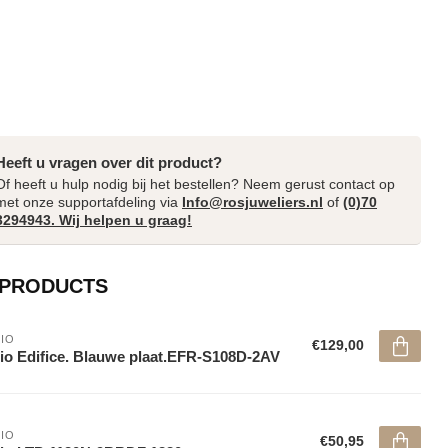
Heeft u vragen over dit product?
Of heeft u hulp nodig bij het bestellen? Neem gerust contact op
met onze supportafdeling via
Info@rosjuweliers.nl
of
(0)70
3294943. Wij helpen u graag!
 PRODUCTS
IO
€129,00
io Edifice. Blauwe plaat.EFR-S108D-2AV
IO
€50,95