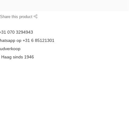
Share this product
 +31 070 3294943
whatsapp op +31 6 85121301
goudverkoop
n Haag sinds 1946