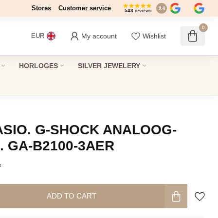
Stores
Dé winkel in Den Haag sinds 1946
Customer service
9.4
543
reviews
0
My account
Wishlist
EUR
HORLOGES
SILVER JEWELERY
ASIO. G-SHOCK ANALOOG-
. GA-B2100-3AER
x
ADD TO CART