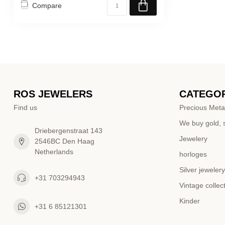
Compare
ROS JEWELERS
CATEGOR
Find us
Precious Meta
We buy gold, s
Driebergenstraat 143
Jewelery
2546BC Den Haag
Netherlands
horloges
Silver jewelery
+31 703294943
Vintage collec
Kinder
+31 6 85121301