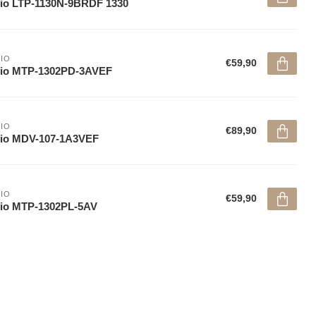
io LTP-1130N-9BRDF 1330
IO
€59,90
sio MTP-1302PD-3AVEF
IO
€89,90
sio MDV-107-1A3VEF
IO
€59,90
sio MTP-1302PL-5AV