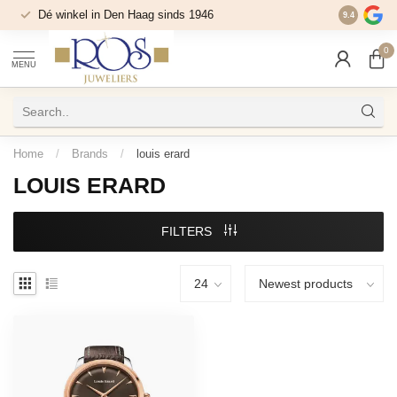
Dé winkel in Den Haag sinds 1946
9.4
0
MENU
Home
/
Brands
/
louis erard
LOUIS ERARD
FILTERS