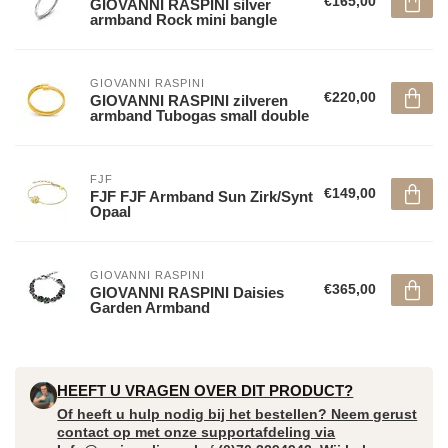
€165,00
GIOVANNI RASPINI silver
armband Rock mini bangle
GIOVANNI RASPINI
€220,00
GIOVANNI RASPINI zilveren
armband Tubogas small double
FJF
€149,00
FJF FJF Armband Sun Zirk/Synt
Opaal
GIOVANNI RASPINI
€365,00
GIOVANNI RASPINI Daisies
Garden Armband
HEEFT U VRAGEN OVER DIT PRODUCT?
Of heeft u hulp nodig bij het bestellen? Neem gerust
contact op met onze supportafdeling via