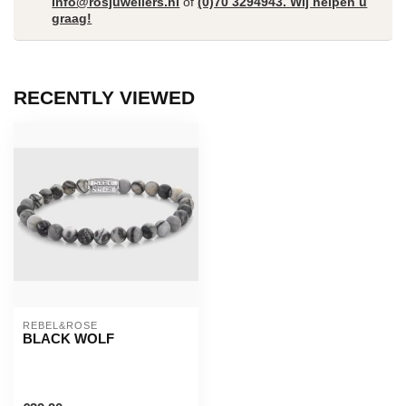
Info@rosjuweliers.nl
of
(0)70 3294943. Wij helpen u
graag!
RECENTLY VIEWED
REBEL&ROSE
BLACK WOLF