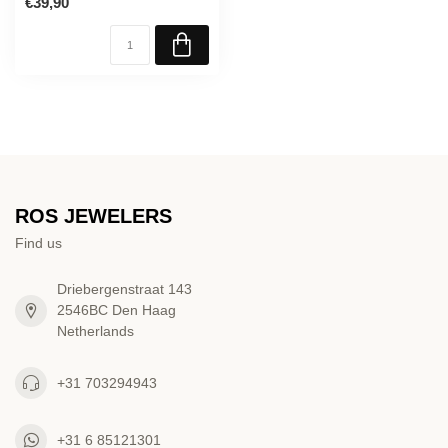
€39,90
ROS JEWELERS
Find us
Driebergenstraat 143
2546BC Den Haag
Netherlands
+31 703294943
+31 6 85121301