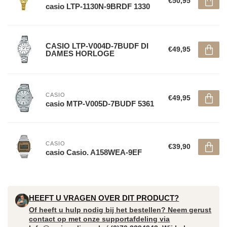
€50,95
casio LTP-1130N-9BRDF 1330
CASIO LTP-V004D-7BUDF DI
€49,95
DAMES HORLOGE
CASIO
€49,95
casio MTP-V005D-7BUDF 5361
CASIO
€39,90
casio Casio. A158WEA-9EF
HEEFT U VRAGEN OVER DIT PRODUCT?
Of heeft u hulp nodig bij het bestellen? Neem gerust
contact op met onze supportafdeling via