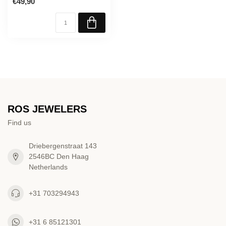
€49,90
ROS JEWELERS
Find us
Driebergenstraat 143
2546BC Den Haag
Netherlands
+31 703294943
+31 6 85121301