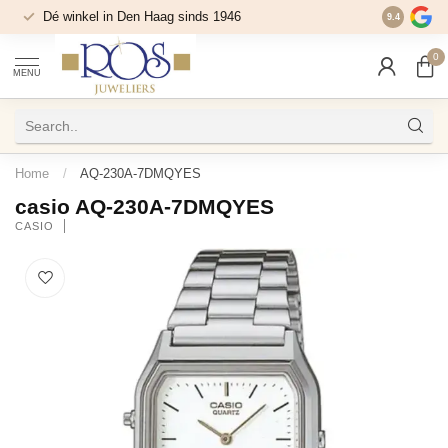
Dé winkel in Den Haag sinds 1946
9.4
0
MENU
Home
/
AQ-230A-7DMQYES
casio AQ-230A-7DMQYES
CASIO