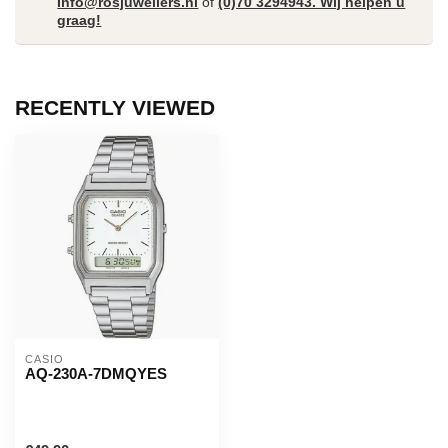
Info@rosjuweliers.nl
of
(0)70 3294943. Wij helpen u
graag!
RECENTLY VIEWED
CASIO
AQ-230A-7DMQYES