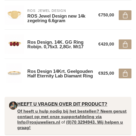
ROS  JEWEL DESIGN
€750,00
ROS Jewel Design new 14k
zegelring 6.6gram
Ros Design. 14K. GG Ring
€420,00
Robijn. 0,75x3. 2,8Gr. Mt17
Ros Design 14Krt. Geelgouden
€925,00
Half Eternity Lab Diamant Ring
HEEFT U VRAGEN OVER DIT PRODUCT?
Of heeft u hulp nodig bij het bestellen? Neem gerust
contact op met onze supportafdeling via
Info@rosjuweliers.nl
of
(0)70 3294943. Wij helpen u
graag!