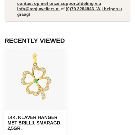
contact op met onze supportafdeling via
Info@rosjuweliers.nl
of
(0)70 3294943. Wij helpen u
graag!
RECENTLY VIEWED
14K. KLAVER HANGER
MET BRILLJ. SMARAGD.
2,5GR.