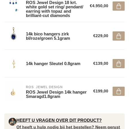
ROS Jewel Design 18 krt.
€4.950,00
white gold set ring/ pendant/
earring with topaz and
brilliant-cut diamonds
14k bico hangers zirk
€229,00
bl/roze/groen 5.1gram
14k hanger Sleutel 0.8gram
€139,00
ROS  JEWEL DESIGN
€199,00
ROS Jewel Design 14k hanger
Smaragd1.8gram
HEEFT U VRAGEN OVER DIT PRODUCT?
Of heeft u hulp nodig bij het bestellen? Neem gerust