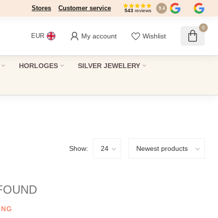
Stores
Dé winkel in Den Haag sinds 1946
Customer service
9.4
543
reviews
0
My account
Wishlist
EUR
HORLOGES
SILVER JEWELERY
Show:
FOUND
ING