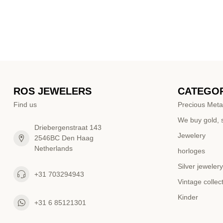
ROS JEWELERS
CATEGOR
Find us
Precious Meta
We buy gold, s
Driebergenstraat 143
Jewelery
2546BC Den Haag
Netherlands
horloges
Silver jewelery
+31 703294943
Vintage collec
Kinder
+31 6 85121301