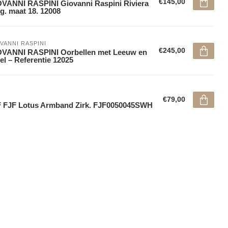
€145,00
VANNI RASPINI Giovanni Raspini Riviera
g. maat 18. 12008
VANNI RASPINI
€245,00
OVANNI RASPINI Oorbellen met Leeuw en
el – Referentie 12025
€79,00
 FJF Lotus Armband Zirk. FJF0050045SWH