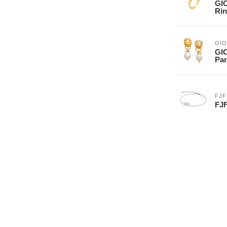
GIO
Rin
GIO
GI
Par
FJF
FJF