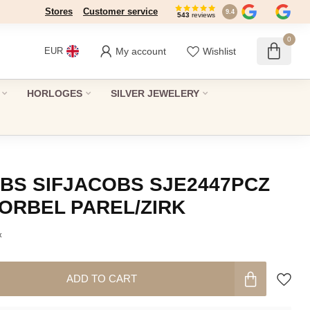
Stores
Customer service
9.4
543
reviews
0
My account
Wishlist
EUR
HORLOGES
SILVER JEWELERY
OBS SIFJACOBS SJE2447PCZ
ORBEL PAREL/ZIRK
x
ADD TO CART