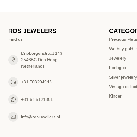
ROS JEWELERS
CATEGOR
Find us
Precious Meta
We buy gold, s
Driebergenstraat 143
Jewelery
2546BC Den Haag
Netherlands
horloges
Silver jewelery
+31 703294943
Vintage collec
Kinder
+31 6 85121301
info@rosjuweliers.nl