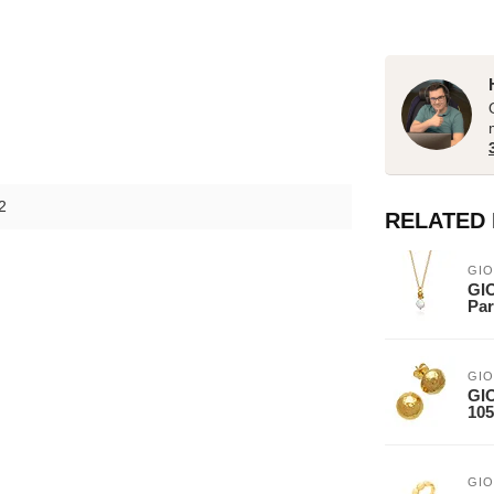
2
RELATED
GIO
GIO
Par
GIO
GI
105
GIO