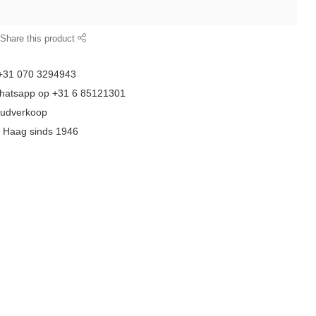
Share this product
 +31 070 3294943
whatsapp op +31 6 85121301
goudverkoop
n Haag sinds 1946