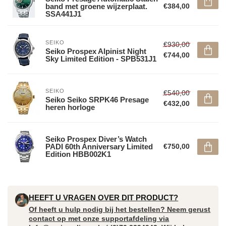
band met groene wijzerplaat.
€384,00
SSA441J1
SEIKO
€930,00
Seiko Prospex Alpinist Night
€744,00
Sky Limited Edition - SPB531J1
SEIKO
€540,00
Seiko Seiko SRPK46 Presage
€432,00
heren horloge
Seiko Prospex Diver’s Watch
PADI 60th Anniversary Limited
€750,00
Edition HBB002K1
HEEFT U VRAGEN OVER DIT PRODUCT?
Of heeft u hulp nodig bij het bestellen? Neem gerust
contact op met onze supportafdeling via