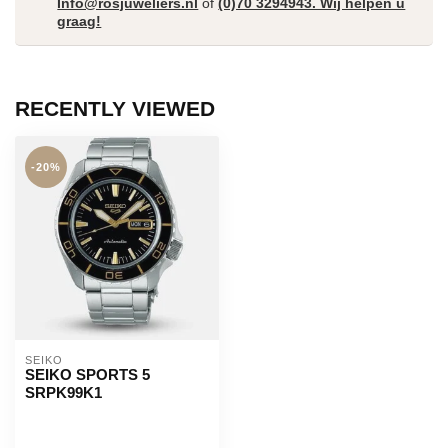
Info@rosjuweliers.nl
of
(0)70 3294943. Wij helpen u
graag!
RECENTLY VIEWED
-20%
SEIKO
SEIKO SPORTS 5
SRPK99K1