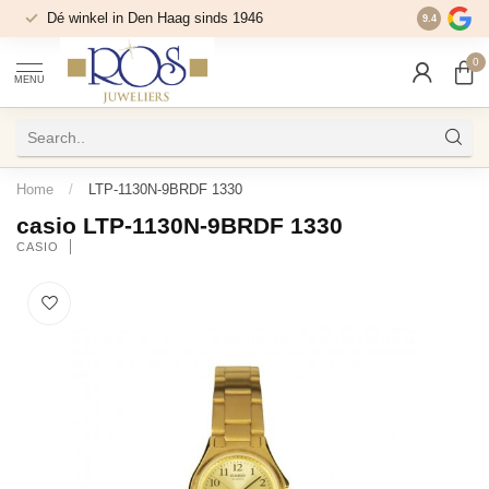
Dé winkel in Den Haag sinds 1946
9.4
0
MENU
Home
/
LTP-1130N-9BRDF 1330
casio LTP-1130N-9BRDF 1330
CASIO