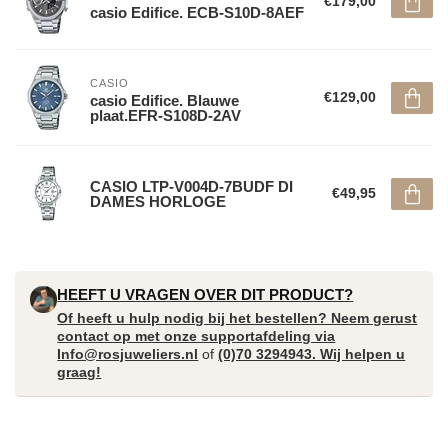
€179,00
casio Edifice. ECB-S10D-8AEF
CASIO
€129,00
casio Edifice. Blauwe
plaat.EFR-S108D-2AV
CASIO LTP-V004D-7BUDF DI
€49,95
DAMES HORLOGE
HEEFT U VRAGEN OVER DIT PRODUCT?
Of heeft u hulp nodig bij het bestellen? Neem gerust
contact op met onze supportafdeling via
Info@rosjuweliers.nl
of
(0)70 3294943. Wij helpen u
graag!