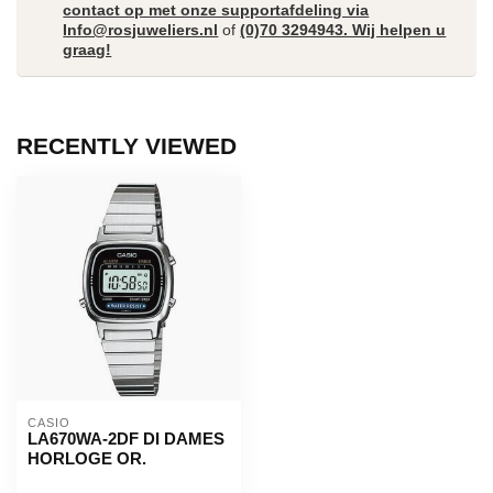
contact op met onze supportafdeling via
Info@rosjuweliers.nl
of
(0)70 3294943. Wij helpen u
graag!
RECENTLY VIEWED
CASIO
LA670WA-2DF DI DAMES
HORLOGE OR.