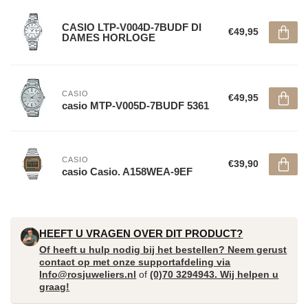
CASIO LTP-V004D-7BUDF DI
€49,95
DAMES HORLOGE
CASIO
€49,95
casio MTP-V005D-7BUDF 5361
CASIO
€39,90
casio Casio. A158WEA-9EF
HEEFT U VRAGEN OVER DIT PRODUCT?
Of heeft u hulp nodig bij het bestellen? Neem gerust
contact op met onze supportafdeling via
Info@rosjuweliers.nl
of
(0)70 3294943. Wij helpen u
graag!